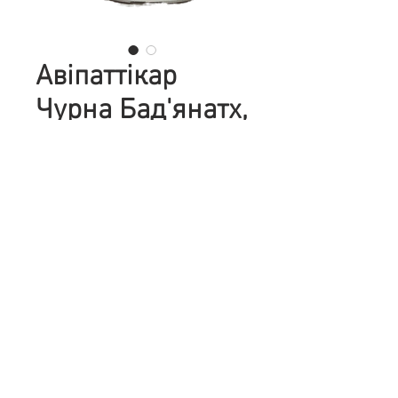
Авіпаттікар
Чурна Бад'янатх,
60 г.
Цена
187,00 ₴
Количество
*
Добавить в корзину
Опис