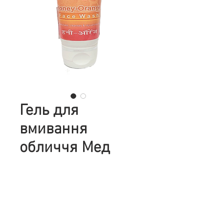
Гель для
вмивання
обличчя Мед
Апельсин,
Патанджалі, 60
г.