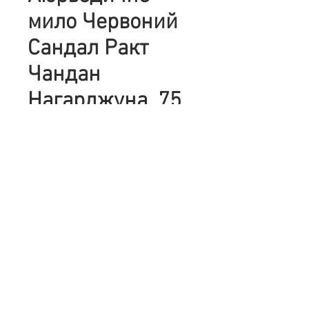
мило Червоний
Сандал Ракт
Чандан
Нагарджуна, 75
г.
Цена
63,00 ₴
Количество
*
Добавить в корзину
Опис