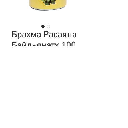
Брахма Расаяна
Байдьянатх 100
г.
Цена
200,00 ₴
Количество
*
Добавить в корзину