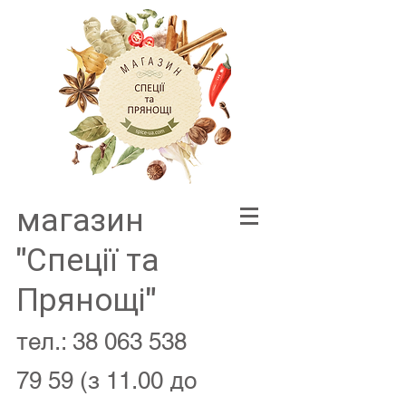
магазин
"Спеції та
Прянощі"
тел.:
38 063 538
79 59
(з 11.00 до