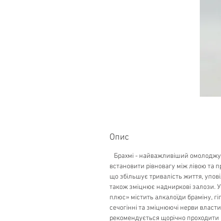
Опис
Брахмі - найважливіший омолоджую
встановити рівновагу між лівою та 
що збільшує тривалість життя, упові
також зміцнює надниркові залози. У
плюс» містить алкалоїди браміну, г
сечогінні та зміцнюючі нерви власти
рекомендується щорічно проходити 