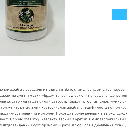
чий засіб в аюрведичній медицині. Воно стимулює та зміцнює нервові т
правою півкулями мозку. «Брахмі плюс» від Сахул – покращена і доповне
льнює старіння та дає сили у старості. «Брахмі плюс» зміцнює імунну си
 той же час це сильний кровоочисний засіб зі специфічною дією при хро
іперстину, сапоніни та монірини. Покращує обмін речовин, має охолодж
вості. Сприяє розвитку інтелекту. Гарний діуретик. Діє як заспокійливий 
п'ятдесятиденний курс прийому «Брахмі плюс» для відновлення функцій 