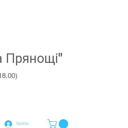
а Прянощі"
18.00)
Увійти