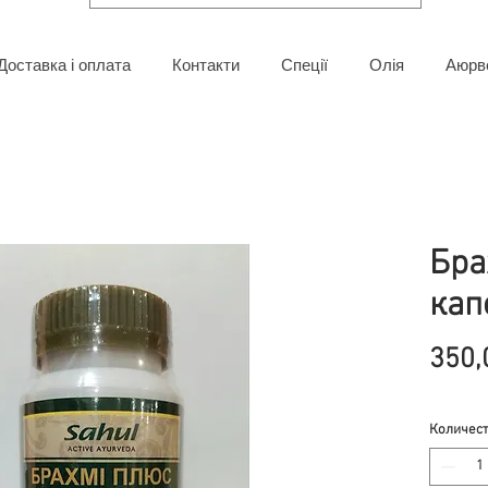
Доставка і оплата
Контакти
Спеції
Олія
Аюрв
Бра
кап
350,
Количес