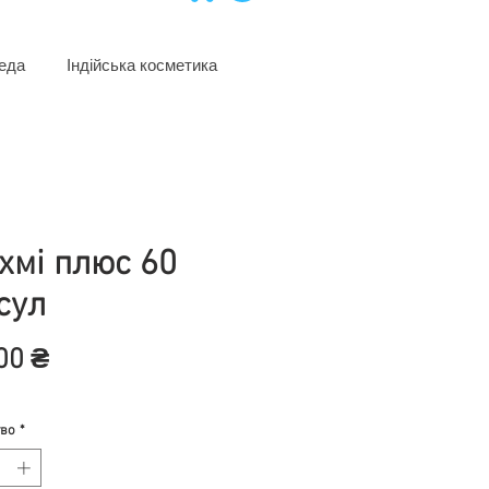
еда
Індійська косметика
хмі плюс 60
сул
Цена
00 ₴
тво
*