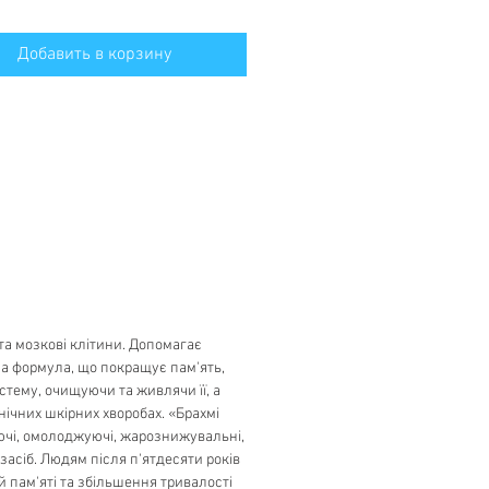
Добавить в корзину
а мозкові клітини. Допомагає
на формула, що покращує пам'ять,
стему, очищуючи та живлячи її, а
нічних шкірних хворобах. «Брахмі
уючі, омолоджуючі, жарознижувальні,
засіб. Людям після п'ятдесяти років
пам'яті та збільшення тривалості