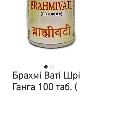
Брахмі Ваті Шрі
Ганга 100 таб. (
(Brahmi Vati
(Gotu Kola) Shri
Ganga)
Цена
306,00 ₴