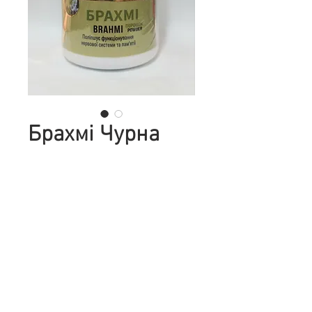
Брахмі Чурна
Golden Chakra,
120 гр.
Цена
210,00 ₴
Количество
*