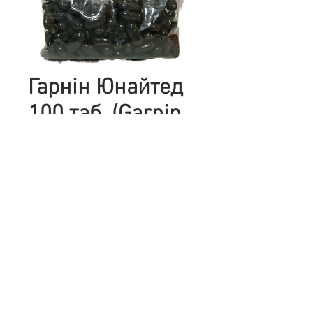
Гарнін Юнайтед
100 таб. (Garnin
United)
Цена
276,00 ₴
Количество
*
Добавить в корзину