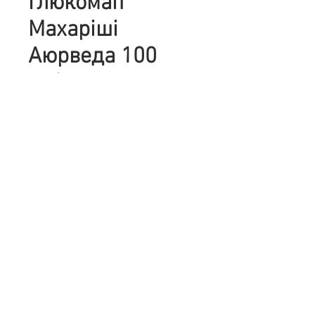
Глюкомап
Махаріші
Аюрведа 100
таблеток
Цена
665,00 ₴
Количество
*
Добавить в корзину
Опис
Глюкомап - раціональна комбінація
трав, що знижують цукор у крові,