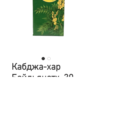
Кабджа-хар
Байдьянатх, 30
таб. (Kabz Har
Baidyanath)
Цена
187,00 ₴
Количество
*