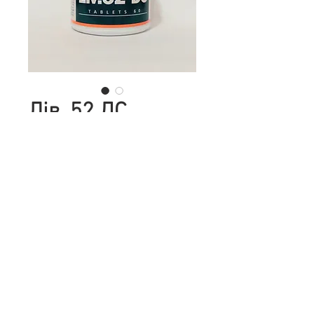
Лів. 52 ДС
Хімалая 60 табл.
Цена
367,00 ₴
Количество
*
Добавить в корзину