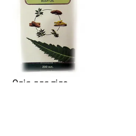
Олія для тіла
"Нім гард" 100
мл
Цена
270,00 ₴
Количество
*