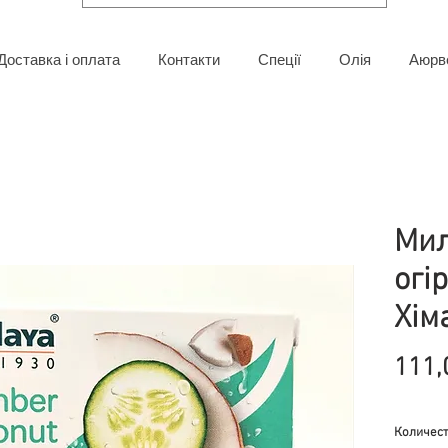
Доставка і оплата
Контакти
Спеції
Олія
Аюрв
Мил
огі
Хім
111,
Количес