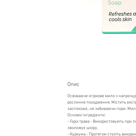
Опис
Освіжаюче огіркове мило з напрочуд
рослинне походження. Містить екст
заспокоює, не забиваючи пори. Мило
Основні інгредієнти:
- Горіх трава - Використовують при 
зволожує шкіру.
- Куркума - Протягом століть викори