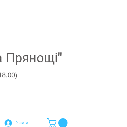
а Прянощі"
18.00)
Увійти