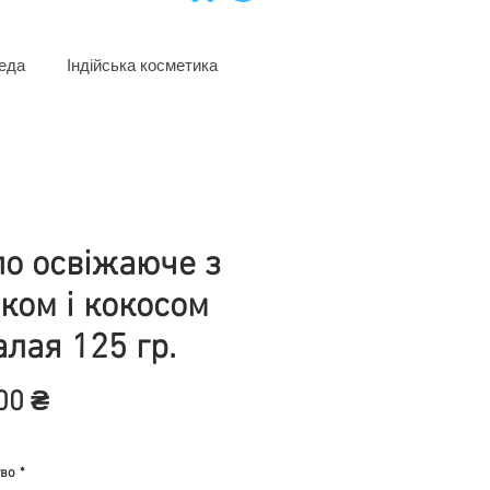
еда
Індійська косметика
о освіжаюче з
рком і кокосом
алая 125 гр.
Цена
00 ₴
тво
*