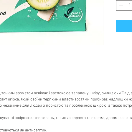
 тонким ароматом освіжає і заспокоює запалену шкіру, очищаючи її від
ракт огірка, який своїми терпкими властивостями прибирає надлишки ж
 незамінне для людей з пористою та проблемною шкірою, а також потреб
лікуванні шкірних захворювань, таких як короста та екзема, допомагає з
стовується як антисептик.