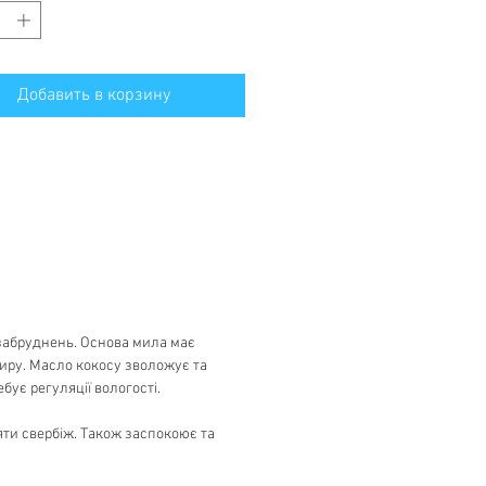
Добавить в корзину
 забруднень. Основа мила має
иру. Масло кокосу зволожує та
ує регуляції вологості.
няти свербіж. Також заспокоює та