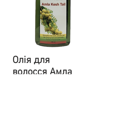
Олія для
волосся Амла
PATANJALI
100мл
Цена
115,00 ₴
Количество
*