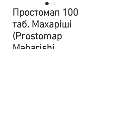
Простомап 100
таб. Махаріші
(Prostomap
Maharishi
Ayurveda)
Цена
845,00 ₴
Количество
*
Добавить в корзину