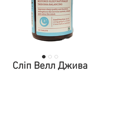
Сліп Велл Джива
(Sleep Well Jiva),
120 таб
Цена
306,00 ₴
Количество
*