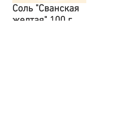
Соль "Сванская
желтая" 100 г.
Цена
30,00 ₴
Количество
*
Добавить в корзину
Подробное описание
Сванская соль (груз. სვანური
მარილი — Svanuri marili) или смесь
© 2025 магазин "Спеції та Прянощі"
из Сванетии — смесь специй,
традиционно используемая
в грузинской кухне. Смесь является