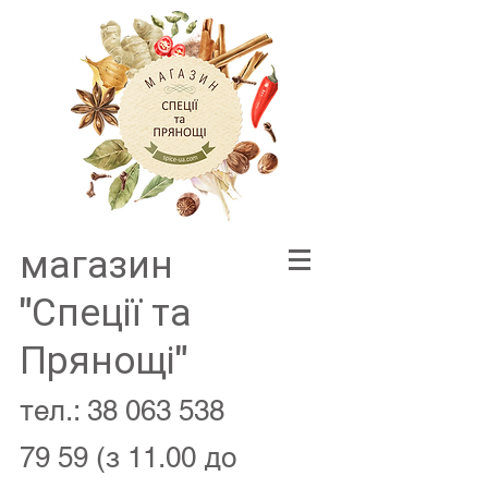
магазин
"Спеції та
Прянощі"
тел.:
38 063 538
79 59
(з 11.00 до