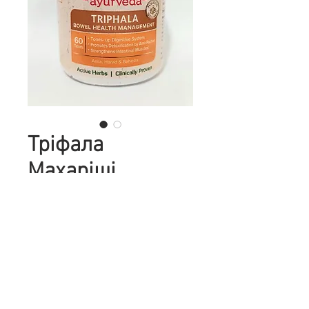
Тріфала
Махаріші
Аюрведа 60
таблеток
Цена
270,00 ₴
Количество
*