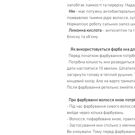
запобігає ламкості та перерізу. Над
Нім
- має потужну антибактеріальну
пожвавлює тьмяне рідіє волосся, зуп
Нормалізує роботу сальних залоз шк
Лимонна кислота
– антисептик та т
блиску та об'єму.
Як використовується фарба хна дл
Перед початком фарбування потрібн
Потрібна кількість хни розводиться 
дати настоятися 10 хвилин. Шпателем
загорнути голову в теплий рушник. 
кінцевий колір. Але не варто тримат
Після фарбування ретельно змийте 
При фарбуванні волосся хною потрі
- Під час фарбування сивого волосся
вийде через кілька фарбувань.
- Волосся, пофарбоване хною, прак
- Застосування хни спільно з хімічн
Ви очікували. Тому перед фарбуванн