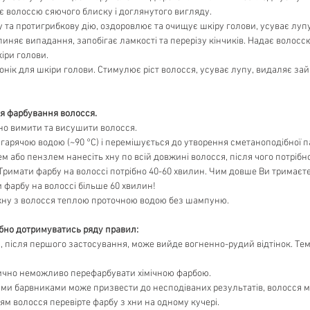
ає волоссю сяючого блиску і доглянутого вигляду.
 та протигрибкову дію, оздоровлює та очищує шкіру голови, усуває лупу
иняє випадання, запобігає ламкості та перерізу кінчиків. Надає волосс
іри голови.
онік для шкіри голови. Стимулює ріст волосся, усуває лупу, видаляє з
я фарбування волосся.
о вимити та висушити волосся.
гарячою водою (~90 °C) і перемішується до утворення сметаноподібної па
 або пензлем нанесіть хну по всій довжині волосся, після чого потрібн
Тримати фарбу на волоссі потрібно 40-60 хвилин. Чим довше Ви тримаєт
и фарбу на волоссі більше 60 хвилин!
хну з волосся теплою проточною водою без шампуню.
бно дотримуватись ряду правил:
, після першого застосування, може вийде вогненно-рудий відтінок. Тем
тично неможливо перефарбувати хімічною фарбою.
ими барвниками може призвести до несподіваних результатів, волосся мо
ям волосся перевірте фарбу з хни на одному кучері.