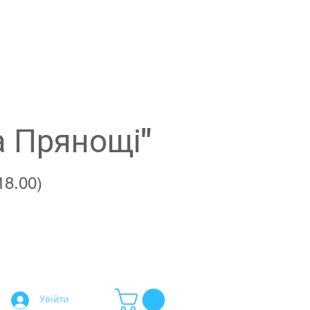
а Прянощі"
18.00)
Увійти