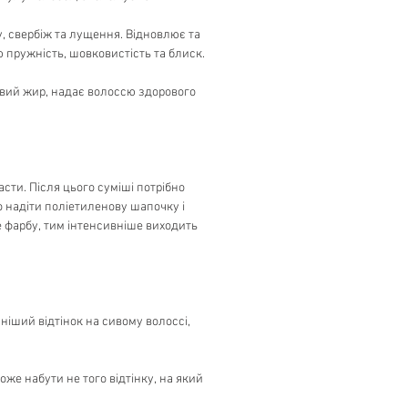
, свербіж та лущення. Відновлює та
ю пружність, шовковистість та блиск.
айвий жир, надає волоссю здорового
сти. Після цього суміші потрібно
о надіти поліетиленову шапочку і
е фарбу, тим інтенсивніше виходить
ніший відтінок на сивому волоссі,
же набути не того відтінку, на який