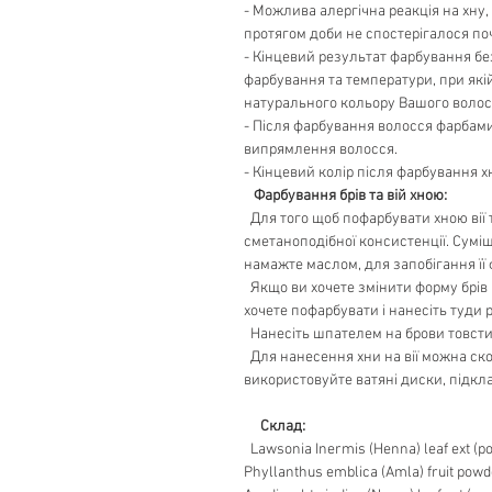
- Можлива алергічна реакція на хну,
протягом доби не спостерігалося по
- Кінцевий результат фарбування бе
фарбування та температури, при як
натурального кольору Вашого волос
- Після фарбування волосся фарбами
випрямлення волосся.
- Кінцевий колір після фарбування 
Фарбування брів та вій хною:
Для того щоб пофарбувати хною вії т
сметаноподібної консистенції. Суміш
намажте маслом, для запобігання її
Якщо ви хочете змінити форму брів 
хочете пофарбувати і нанесіть туди р
Нанесіть шпателем на брови товстим 
Для нанесення хни на вії можна ско
використовуйте ватяні диски, підклав
Склад:
Lawsonia Inermis (Henna) leaf ext (p
Phyllanthus emblica (Amla) fruit powde