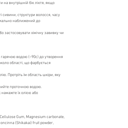
 на внутрішній бік ліктя, якщо
і сивини, структури волосся, часу
симально наближений до
бо застосовувати хімічну завивку чи
з гарячою водою (~90c) до утворення
вколо області, що фарбується
ю. Протріть їм область шкіри, яку
змийте проточною водою.
 намажте їх олією або
, Cellulose Gum, Magnesium carbonate,
oncinna (Shikakai) fruit powder,