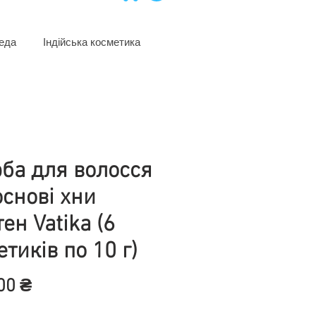
еда
Індійська косметика
ба для волосся
основі хни
ен Vatika (6
етиків по 10 г)
Цена
00 ₴