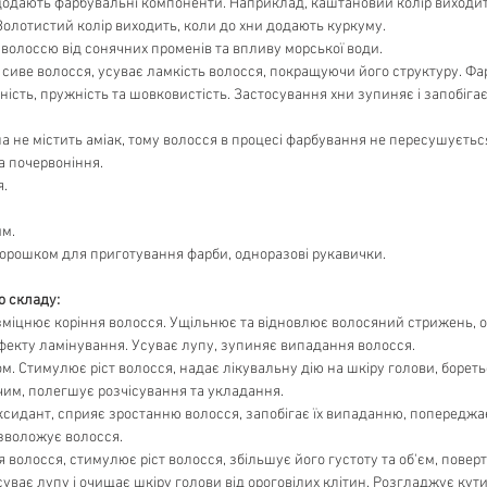
 додають фарбувальні компоненти. Наприклад, каштановий колір виходит
 Золотистий колір виходить, коли до хни додають куркуму.
волоссю від сонячних променів та впливу морської води.
сиве волосся, усуває ламкість волосся, покращуючи його структуру. Фа
ність, пружність та шовковистість. Застосування хни зупиняє і запобіг
хна не містить аміак, тому волосся в процесі фарбування не пересушуєтьс
а почервоніння.
я.
им.
з порошком для приготування фарби, одноразові рукавички.
о складу:
 зміцнює коріння волосся. Ущільнює та відновлює волосяний стрижень, 
фекту ламінування. Усуває лупу, зупиняє випадання волосся.
. Стимулює ріст волосся, надає лікувальну дію на шкіру голови, бореть
чим, полегшує розчісування та укладання.
идант, сприяє зростанню волосся, запобігає їх випаданню, попереджає 
зволожує волосся.
я волосся, стимулює ріст волосся, збільшує його густоту та об'єм, поверт
уває лупу і очищає шкіру голови від ороговілих клітин. Розгладжує кут