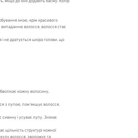
ь, якщо до хни додають басму. Колір
рбування хною, крім красивого
ає випаданню волосся, волосся стає
я і не дратується шкіра голови, що
обволікає кожну волосину,
ся з лупою, пом'якшує волосся,
сивину і усуває лупу. Знімає
ає щільність структурі кожної
икулу волосся, зволожує та