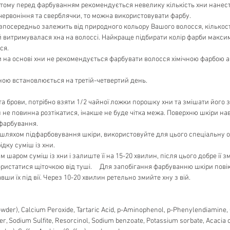
 тому перед фарбуванням рекомендується невелику кількість хни нанести
червоніння та сверблячки, то можна використовувати фарбу.
зпосередньо залежить від природного кольору Вашого волосся, кількост
ій витримувалася хна на волоссі. Найкраще підбирати колір фарби мак
ся.
 на основі хни не рекомендується фарбувати волосся хімічною фарбою а
хною встановлюється на третій-четвертий день.
а брови, потрібно взяти 1/2 чайної ложки порошку хни та змішати його 
 не повинна розтікатися, інакше не буде чітка межа. Поверхню шкіри на
 фарбування.
шляхом підфарбовування шкіри, використовуйте для цього спеціальну олі
ідку суміш із хни.
шаром суміш із хни і залиште її на 15-20 хвилин, після цього добре її 
ристатися щіточкою від туші. Для запобігання фарбуванню шкіри повік
ши їх під вії. Через 10-20 хвилин ретельно змийте хну з вій.
owder), Calcium Peroxide, Tartaric Acid, p-Aminophenol, p-Phenylendiamine
r, Sodium Sulfite, Resorcinol, Sodium benzoate, Potassium sorbate, Acacia c