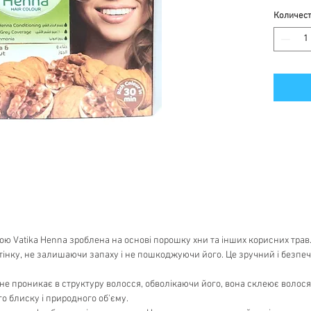
Количес
ю Vatika Henna зроблена на основі порошку хни та інших корисних трав
тінку, не залишаючи запаху і не пошкоджуючи його. Це зручний і безпе
е проникає в структуру волосся, обволікаючи його, вона склеює волося
о блиску і природного об'єму.