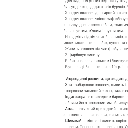
Для надання різних відтінків у хну
бургунді, якщо додають сік буряків.
Хна для волосся дає гарний захист 
Хна для волосся якісно зафарбовує 
кольору, дає волоссю об'єм, еластич
більш густим, м'яким і слухняним.
На відміну від хімічних барвників, 
може викликати свербіж, лущення т
Живить волосся під час фарбуванн
Зафарбовує сивину.
Робить волосся сильним і блискуч
В упаковці: 6 пакетиків по 10 гр. і
Аюрведичні рослини, що входять д
Хна
- забарвлює волосся, живить і
створюючи захисний екран, надає е
Індигофера
- є природним барвником
роблячи його шовковистим і блиску
Амла
- потужний природний антиокс
запалення шкіри голови, живить та 
Шикакай
- зміцнює і живить корінн
волоски. Перешкоджає посівінню. Ус