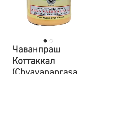
Чаванпраш
Коттаккал
(Chyavanaprasa
m) Kottakkal, 500
г
Цена
680,00 ₴
Количество
*