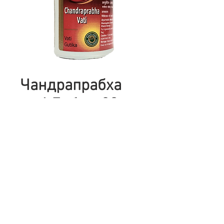
Чандрапрабха
ваті Дабур, 80
таб.
Цена
175,00 ₴
Количество
*
Добавить в корзину