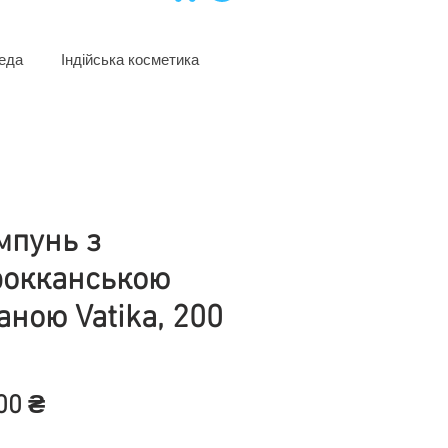
еда
Індійська косметика
пунь з
окканською
аною Vatika, 200
Цена
00 ₴