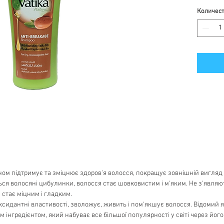
Количес
ом підтримує та зміцнює здоров'я волосся, покращує зовнішній вигляд
 волосяні цибулинки, волосся стає шовковистим і м'яким. Не з'являють
 стає міцним і гладким.
ксидантні властивості, зволожує, живить і пом'якшує волосся. Відомий як
им інгредієнтом, який набуває все більшої популярності у світі через йо