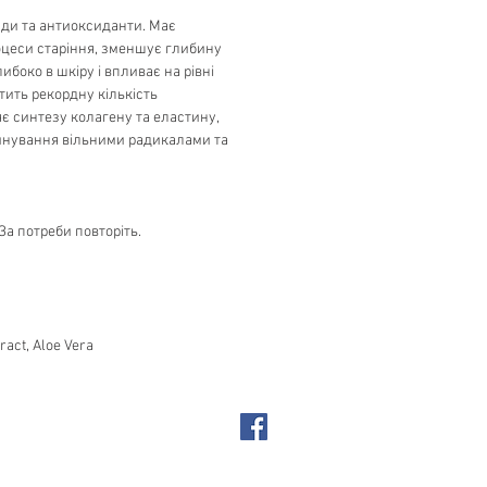
іциди та антиоксиданти. Має
оцеси старіння, зменшує глибину
боко в шкіру і впливає на рівні
стить рекордну кількість
яє синтезу колагену та еластину,
руйнування вільними радикалами та
а потреби повторіть.
ract, Aloe Vera