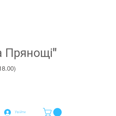
а Прянощі"
18.00)
Увійти