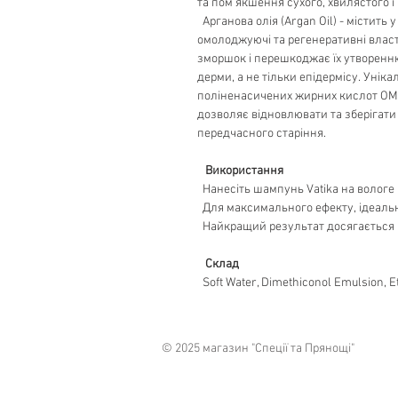
та пом'якшення сухого, хвилястого і
Арганова олія (Argan Oil) - містить 
омолоджуючі та регенеративні власт
зморшок і перешкоджає їх утворенню
дерми, а не тільки епідермісу. Уніка
поліненасичених жирних кислот ОМЕГА
дозволяє відновлювати та зберігати
передчасного старіння.
Використання
Нанесіть шампунь Vatika на вологе 
Для максимального ефекту, ідеальн
Найкращий результат досягається 
Склад
Soft Water, Dimethiconol Emulsion, Eth
© 2025 магазин "Спеції та Прянощі"