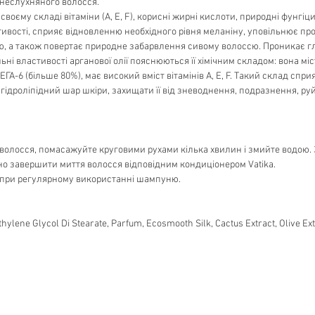
 неслухняного волосся.
у своєму складі вітаміни (А, Е, F), корисні жирні кислоти, природні фунг
ивості, сприяє відновленню необхідного рівня меланіну, уповільнює пр
, а також повертає природне забарвлення сивому волоссю. Проникає гли
льні властивості арганової олії пояснюються її хімічним складом: вона мі
-6 (більше 80%), має високий вміст вітамінів А, Е, F. Такий склад спри
 гідроліпідний шар шкіри, захищати її від зневоднення, подразнення, 
волосся, помасажуйте круговими рухами кілька хвилин і змийте водою. З
о завершити миття волосся відповідним кондиціонером Vatika.
при регулярному використанні шампуню.
ylene Glycol Di Stearate, Pаrfum, Ecosmooth Silk, Cactus Extract, Olive Ext