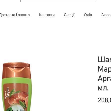
Доставка і оплата
Контакти
Спеції
Олія
Аюрв
Шам
Мар
Арг
мл.
208,