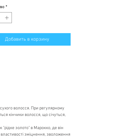
тво
*
Добавить в корзину
 сухого волосся. При регулярному
ся кінчики волосся, що січуться,
 "рідке золото" в Марокко, де він
го властивості зміцнення, зволоження