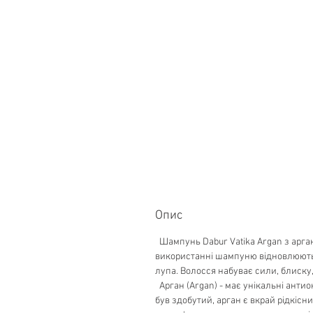
Опис
Шампунь Dabur Vatika Argan з арган
використанні шампуню відновлюються
лупа. Волосся набуває сили, блиску,
Арган (Argan) - має унікальні антио
був здобутий, арган є вкрай рідкісн