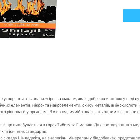
 утворення, так звана «гірська смола», яка є добре розчинною у воді сум
мічних елементів, мікро- та макроелементи, окису металів, амінокислоти, 
вого рівноваги у організмі. В Аюрведі мумійо вважають одним з основних
і, що видобувається в горах Тибету та Гімалаїв. Для застосування з м
х гігієнічних стандартів.
о складу Шиладжіта, не аналогічні мінералам у біодобавках, представле