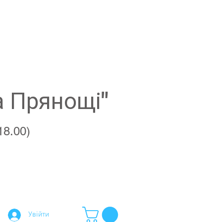
а Прянощі"
18.00)
Увійти