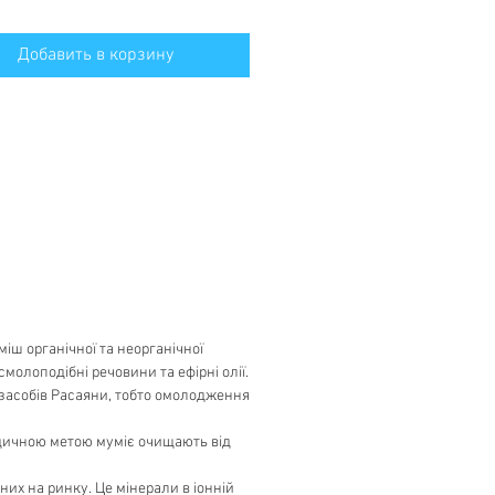
Добавить в корзину
іш органічної та неорганічної
смолоподібні речовини та ефірні олії.
 засобів Расаяни, тобто омолодження
едичною метою муміє очищають від
них на ринку. Це мінерали в іонній