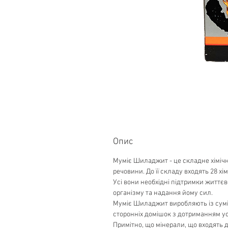
Опис
Муміє Шиладжит - це складне хімічне
речовини. До її складу входять 28 хі
Усі вони необхідні підтримки життє
організму та надання йому сил.
Муміє Шиладжит виробляють із суміш
сторонніх домішок з дотриманням усі
Примітно, що мінерали, що входять д