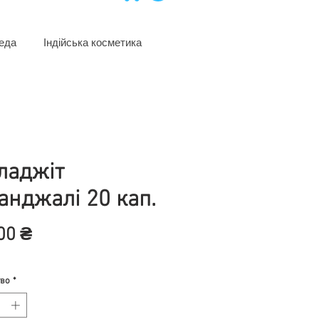
еда
Індійська косметика
аджіт
анджалі 20 кап.
Цена
00 ₴
тво
*