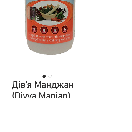
Дів'я Манджан
(Divya Manjan),
зубной порошок,
100 гр,
Патанджалі